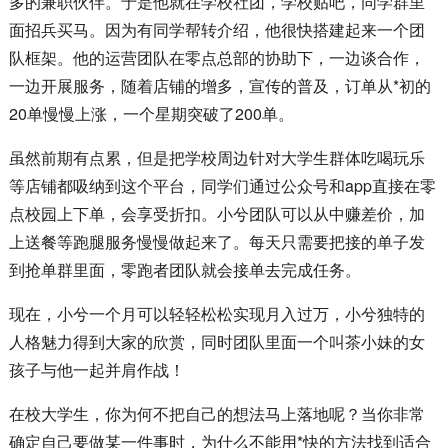
多的兼职伙伴。于是他就在学校社团，学校贴吧，同学群里
面招兵买马。因为有同学帮转介绍，他很快搭建起来一个团
队框架。他的运营团队在零点总部的协助下，一边谈合作，
一边开展服务，随着店铺的增多，宣传的普及，订单从*初的
20单慢慢上涨，一个星期突破了200单。
虽然前期有点累，但是把学校周边针对大学生群体吃喝玩乐
等店铺都吸纳到这个平台，同学们通过公众号和app直接在零
点校园上下单，会享受折扣。小兮团队可以从中赚差价，加
上送餐等跑腿服务慢慢做起来了。每天只需要把接的单子发
到抢单群里面，零跑者团队就会接单去完成任务。
现在，小兮一个月可以轻轻松松实现月入过万，小兮独特的
人格魅力得到大家的欣赏，同时团队里面一个叫茶小妹的女
孩子与他一起并肩作战！
在校大学生，你为何不把自己的想法马上落地呢？当你非常
确定自己要做某一件事时，为什么不能用*快的方法找到适合