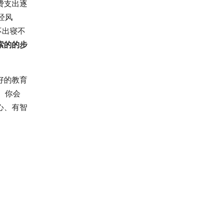
费支出逐
经风
不出寝不
索的的步
好的教育
。你会
心、有智