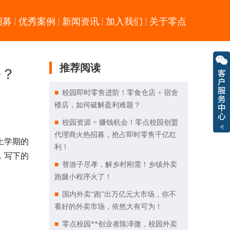
招募
优秀案例
新闻资讯
加入我们
关于零点
推荐阅读
来？
校园即时零售进阶！零食仓店 + 宿舍
楼店，如何破解盈利难题？
校园资源 = 赚钱机会！零点校园创盟
代理商火热招募，抢占即时零售千亿红
上学期的
利！
，写下的
替游子尽孝，解乡村刚需！乡镇外卖
跑腿小程序火了！
国内外卖“跑”出万亿元大市场，你不
看好的外卖市场，依然大有可为！
零点校园**创业者陈泽微，校园外卖