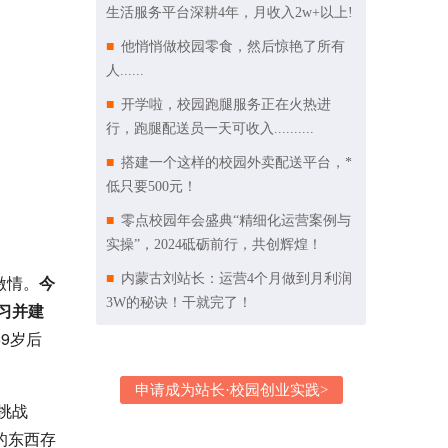
生活服务平台深耕4年，月收入2w+以上!
他悄悄做校园零食，然后惊艳了所有
人......
开学啦，校园跑腿服务正在火热进
行，跑腿配送员一天可收入..........
搭建一个这样的校园外卖配送平台，*
低只要500元！
零点校园年会盛典“精细化运营案例与
实操”，2024砥砺前行，共创辉煌！
激情。
今
内蒙古刘站长：运营4个月做到月利润
3W的秘诀！干就完了！
习并建
9岁后
申请成为站长·校园创业实践>
挑战
的东西存