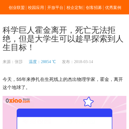
创业联盟
校园应用
开放平台
校企定制
创客招募
优秀案例
新闻资讯
加入我们
关于零点
科学巨人霍金离开，死亡无法拒
绝，但是大学生可以趁早探索到人
生目标！
来源：张莎
温度：28854 ℃
发布：2018-03-14
今天，55年来挣扎在生死线上的杰出物理学家，霍金，离开
这个地球了。