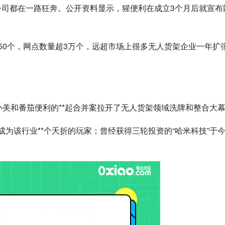
公司都在一路狂奔。公开资料显示，猩便利在成立3个月后就宣布
达50个，网点数量超3万个，远超市场上很多无人货架企业一年扩
小美和番茄便利的**起合并案拉开了无人货架领域洗牌和整合大
成为该行业**个夭折的玩家；曾经获得三轮投资的“哈米科技”于今