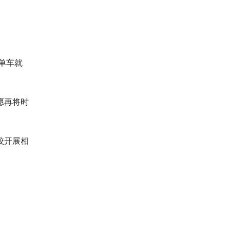
单车就
愿再将时
校开展相