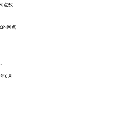
网点数
张的网点
幕。
年6月