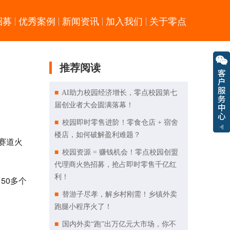
招募
优秀案例
新闻资讯
加入我们
关于零点
推荐阅读
AI助力校园经济增长，零点校园第七
届创业者大会圆满落幕！
校园即时零售进阶！零食仓店 + 宿舍
楼店，如何破解盈利难题？
赛道火
校园资源 = 赚钱机会！零点校园创盟
代理商火热招募，抢占即时零售千亿红
利！
50多个
替游子尽孝，解乡村刚需！乡镇外卖
跑腿小程序火了！
国内外卖“跑”出万亿元大市场，你不