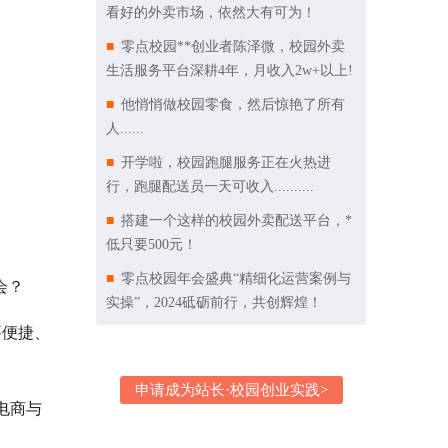
看好的外卖市场，依然大有可为！
零点校园**创业者陈泽微，校园外卖
生活服务平台深耕4年，月收入2w+以上!
他悄悄做校园零食，然后惊艳了所有
人......
开学啦，校园跑腿服务正在火热进
行，跑腿配送员一天可收入..........
搭建一个这样的校园外卖配送平台，*
低只要500元！
零点校园年会盛典“精细化运营案例与
会？
实操”，2024砥砺前行，共创辉煌！
要便捷、
申请成为站长·校园创业实践>
电商与