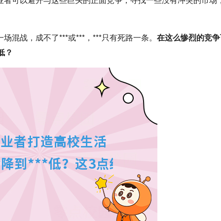
战，成不了***或***，***只有死路一条。
在这么惨烈的竞争
低？