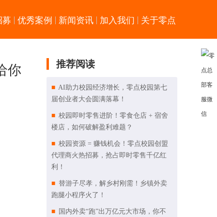
招募
优秀案例
新闻资讯
加入我们
关于零点
推荐阅读
给你
AI助力校园经济增长，零点校园第七
届创业者大会圆满落幕！
校园即时零售进阶！零食仓店 + 宿舍
楼店，如何破解盈利难题？
校园资源 = 赚钱机会！零点校园创盟
代理商火热招募，抢占即时零售千亿红
利！
替游子尽孝，解乡村刚需！乡镇外卖
跑腿小程序火了！
国内外卖“跑”出万亿元大市场，你不