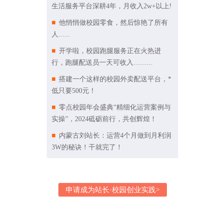
生活服务平台深耕4年，月收入2w+以上!
他悄悄做校园零食，然后惊艳了所有
人......
开学啦，校园跑腿服务正在火热进
行，跑腿配送员一天可收入..........
搭建一个这样的校园外卖配送平台，*
低只要500元！
零点校园年会盛典“精细化运营案例与
实操”，2024砥砺前行，共创辉煌！
内蒙古刘站长：运营4个月做到月利润
3W的秘诀！干就完了！
申请成为站长·校园创业实践>