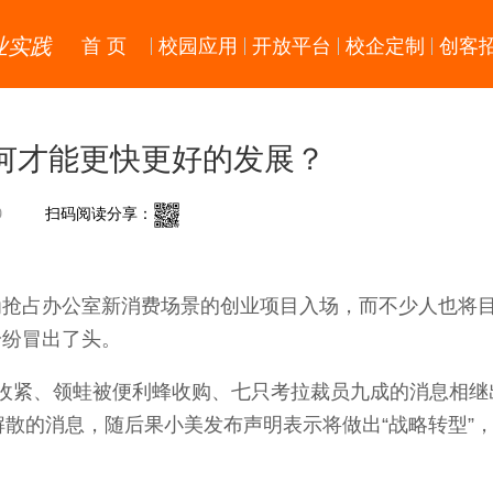
业实践
首 页
校园应用
开放平台
校企定制
创客
何才能更快更好的发展？
9
扫码阅读分享：
为抢占办公室新消费场景的创业项目入场，而不少人也将
纷纷冒出了头。
收紧、领蛙被便利蜂收购、七只考拉裁员九成的消息相继
解散的消息，随后果小美发布声明表示将做出“战略转型”