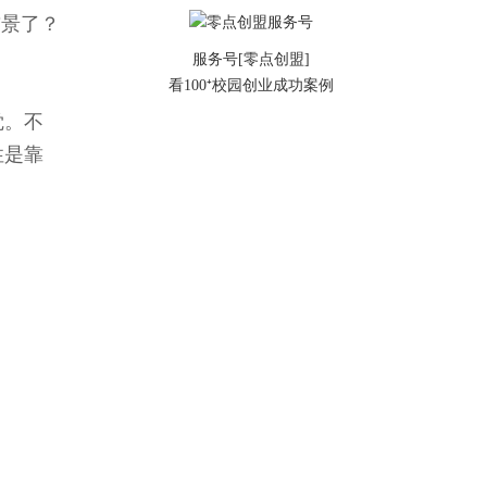
前景了？
服务号[零点创盟]
看100⁺校园创业成功案例
觉。不
性是靠