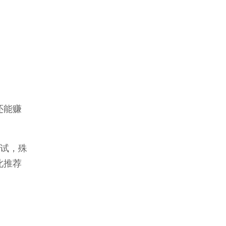
还能赚
测试，殊
此推荐