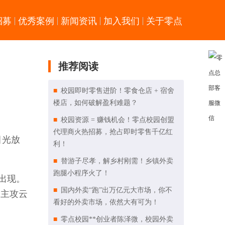
招募
优秀案例
新闻资讯
加入我们
关于零点
推荐阅读
校园即时零售进阶！零食仓店 + 宿舍
楼店，如何破解盈利难题？
校园资源 = 赚钱机会！零点校园创盟
代理商火热招募，抢占即时零售千亿红
目光放
利！
替游子尽孝，解乡村刚需！乡镇外卖
跑腿小程序火了！
出现。
国内外卖“跑”出万亿元大市场，你不
，主攻云
看好的外卖市场，依然大有可为！
零点校园**创业者陈泽微，校园外卖