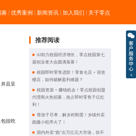
招募
优秀案例
新闻资讯
加入我们
关于零点
推荐阅读
AI助力校园经济增长，零点校园第七
届创业者大会圆满落幕！
校园即时零售进阶！零食仓店 + 宿舍
楼店，如何破解盈利难题？
，并且呈
校园资源 = 赚钱机会！零点校园创盟
代理商火热招募，抢占即时零售千亿红
利！
替游子尽孝，解乡村刚需！乡镇外卖
出包括吃
跑腿小程序火了！
国内外卖“跑”出万亿元大市场，你不