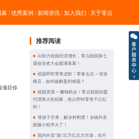
招募
优秀案例
新闻资讯
加入我们
关于零点
推荐阅读
AI助力校园经济增长，零点校园第七
届创业者大会圆满落幕！
校园即时零售进阶！零食仓店 + 宿舍
楼店，如何破解盈利难题？
业项目你
校园资源 = 赚钱机会！零点校园创盟
代理商火热招募，抢占即时零售千亿红
利！
替游子尽孝，解乡村刚需！乡镇外卖
跑腿小程序火了！
国内外卖“跑”出万亿元大市场，你不