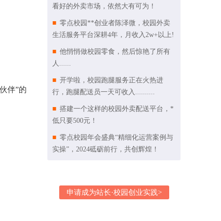
看好的外卖市场，依然大有可为！
零点校园**创业者陈泽微，校园外卖
生活服务平台深耕4年，月收入2w+以上!
他悄悄做校园零食，然后惊艳了所有
人......
开学啦，校园跑腿服务正在火热进
伙伴”的
行，跑腿配送员一天可收入..........
搭建一个这样的校园外卖配送平台，*
低只要500元！
零点校园年会盛典“精细化运营案例与
实操”，2024砥砺前行，共创辉煌！
申请成为站长·校园创业实践>