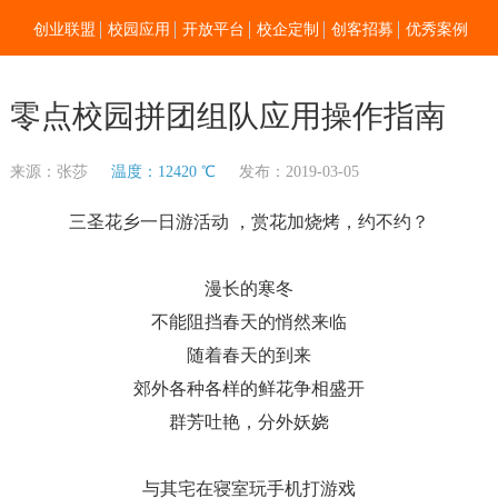
创业联盟
校园应用
开放平台
校企定制
创客招募
优秀案例
新闻资讯
加入我们
关于零点
零点校园拼团组队应用操作指南
来源：张莎
温度：12420 ℃
发布：2019-03-05
三圣花乡一日游活动 ，赏花加烧烤，约不约？
漫长的寒冬
不能阻挡春天的悄然来临
随着春天的到来
郊外各种各样的鲜花争相盛开
群芳吐艳，分外妖娆
与其宅在寝室玩手机打游戏