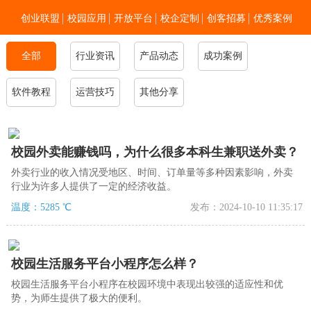
创业联盟
校园应用
开放平台
校企定制
创客招募
优秀案例
全部
行业资讯
新闻资讯
加入我们
产品动态
关于零点
成功案例
软件教程
运营技巧
其他分享
校园外卖能赚钱吗，为什么很多本科生兼职送外卖？
外卖行业的收入情况受地区、时间、订单量等多种因素影响，外卖
行业为许多人提供了一定的经济收益。
温度：5285 ℃
发布：2024-10-10 11:35:17
校园生活服务平台小程序怎么样？
校园生活服务平台小程序在校园环境中表现出较强的适应性和优
势，为师生提供了极大的便利。