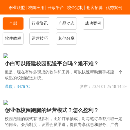
创业联盟
校园应用
开放平台
校企定制
创客招募
优秀案例
全部
行业资讯
新闻资讯
加入我们
产品动态
关于零点
成功案例
软件教程
运营技巧
其他分享
小白可以搭建校园配送平台吗？难不难？
但是，现在有许多现成的软件和工具，可以快速帮助新手搭建一个
成熟的校园配送系统。
温度：3476 ℃
发布：2024-01-25 18:14:29
创业做校园跑腿的经营模式？怎么盈利？
校园跑腿的模式有很多种，比如订单抽成，对每笔订单都抽取一定
的佣金。会员制度，设置会员渠道，提供专享优惠和服务。广告收