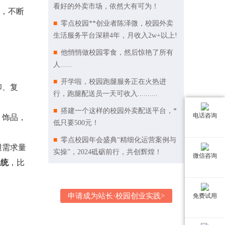
看好的外卖市场，依然大有可为！
，不断
零点校园**创业者陈泽微，校园外卖
生活服务平台深耕4年，月收入2w+以上!
他悄悄做校园零食，然后惊艳了所有
人......
开学啦，校园跑腿服务正在火热进
印、复
行，跑腿配送员一天可收入..........
搭建一个这样的校园外卖配送平台，*
电话咨询
，饰品，
低只要500元！
零点校园年会盛典“精细化运营案例与
腿需求量
实操”，2024砥砺前行，共创辉煌！
微信咨询
系统
，比
申请成为站长·校园创业实践>
免费试用