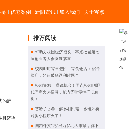
招募
优秀案例
新闻资讯
加入我们
关于零点
推荐阅读
AI助力校园经济增长，零点校园第七
届创业者大会圆满落幕！
校园即时零售进阶！零食仓店 + 宿舍
楼店，如何破解盈利难题？
校园资源 = 赚钱机会！零点校园创盟
代理商火热招募，抢占即时零售千亿红
利！
式的痛
替游子尽孝，解乡村刚需！乡镇外卖
跑腿小程序火了！
并且还有
国内外卖“跑”出万亿元大市场，你不