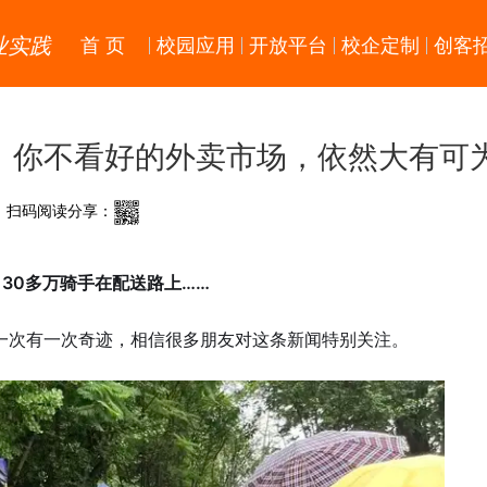
业实践
首 页
校园应用
开放平台
校企定制
创客
场，你不看好的外卖市场，依然大有可
扫码阅读分享：
，30多万骑手在配送路上……
一次有一次奇迹，相信很多朋友对这条新闻特别关注。