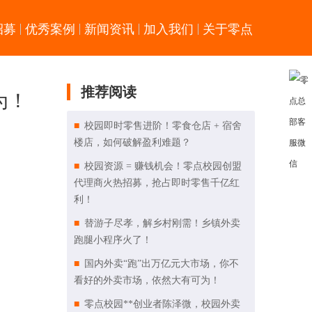
招募
优秀案例
新闻资讯
加入我们
关于零点
推荐阅读
为！
校园即时零售进阶！零食仓店 + 宿舍
楼店，如何破解盈利难题？
校园资源 = 赚钱机会！零点校园创盟
代理商火热招募，抢占即时零售千亿红
利！
替游子尽孝，解乡村刚需！乡镇外卖
跑腿小程序火了！
国内外卖“跑”出万亿元大市场，你不
看好的外卖市场，依然大有可为！
零点校园**创业者陈泽微，校园外卖