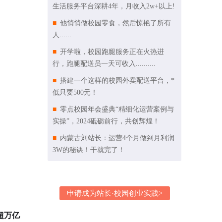
生活服务平台深耕4年，月收入2w+以上!
他悄悄做校园零食，然后惊艳了所有
人......
开学啦，校园跑腿服务正在火热进
行，跑腿配送员一天可收入..........
搭建一个这样的校园外卖配送平台，*
低只要500元！
零点校园年会盛典“精细化运营案例与
实操”，2024砥砺前行，共创辉煌！
内蒙古刘站长：运营4个月做到月利润
3W的秘诀！干就完了！
申请成为站长·校园创业实践>
超万亿