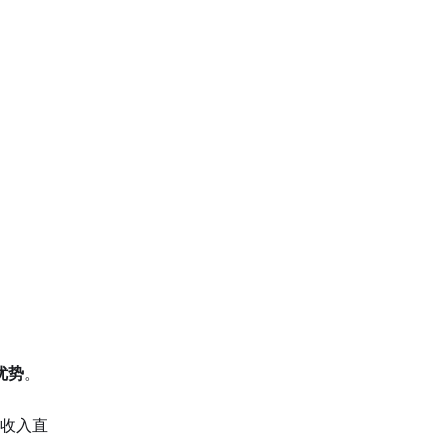
优势
。
，收入直