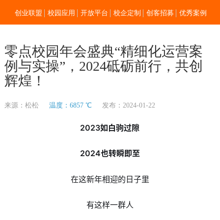
创业联盟
校园应用
开放平台
校企定制
创客招募
优秀案例
新闻资讯
加入我们
关于零点
零点校园年会盛典“精细化运营案
例与实操”，2024砥砺前行，共创
辉煌！
来源：松松
温度：6857 ℃
发布：2024-01-22
2023如白驹过隙
2024也转瞬即至
在这新年相迎的日子里
有这样一群人