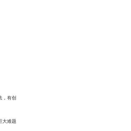
。
法，有创
巨大难题