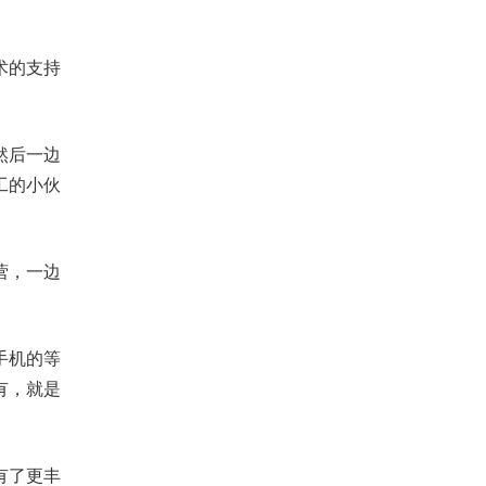
术的支持
然后一边
工的小伙
营，一边
手机的等
有，就是
有了更丰