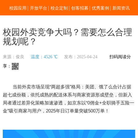
校园应用
开放平台
校企定制
创客招募
优秀案例
新闻资讯
加入我们
关于零点
校园外卖竞争大吗？需要怎么合理
规划呢？​
来源：俊良
温度：4526 ℃
发布：2025-04-24
扫码阅读分
享：
当前外卖市场呈现“两超多强”格局：美团、饿了么合计占据
超七成份额，依托成熟的配送体系与商家资源形成壁垒，但新入
局者通过差异化策略加速渗透，如京东以“0佣金+全职骑手五险一
金”吸引商家与用户，2025年日订单量突破500万单！