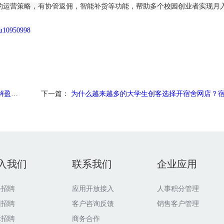
的运营策略，
有协管返佣，智能补货等功能，
帮助多个校园创业者实现月
=u10950998
题？
下一篇：
为什么越来越多的大学生创客选择开宿舍网店？宿舍网店有什么
入我们
联系我们
企业应用
会招聘
应用开放接入
人事积分管理
园招聘
客户咨询反馈
销售客户管理
际招聘
商务合作