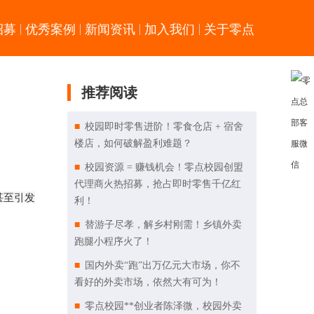
招募
优秀案例
新闻资讯
加入我们
关于零点
推荐阅读
校园即时零售进阶！零食仓店 + 宿舍
楼店，如何破解盈利难题？
校园资源 = 赚钱机会！零点校园创盟
代理商火热招募，抢占即时零售千亿红
甚至引发
利！
替游子尽孝，解乡村刚需！乡镇外卖
跑腿小程序火了！
国内外卖“跑”出万亿元大市场，你不
看好的外卖市场，依然大有可为！
零点校园**创业者陈泽微，校园外卖