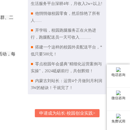
生活服务平台深耕4年，月收入2w+以上!
他悄悄做校园零食，然后惊艳了所有
团群、二
人......
开学啦，校园跑腿服务正在火热进
行，跑腿配送员一天可收入..........
搭建一个这样的校园外卖配送平台，*
活动，每
低只要500元！
零点校园年会盛典“精细化运营案例与
实操”，2024砥砺前行，共创辉煌！
电话咨询
内蒙古刘站长：运营4个月做到月利润
3W的秘诀！干就完了！
微信咨询
申请成为站长·校园创业实践>
免费试用