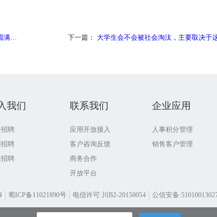
幕！
下一篇：
大学生会不会被社会淘汰，主要取决于这一点.
入我们
联系我们
企业应用
会招聘
应用开放接入
人事积分管理
园招聘
客户咨询反馈
销售客户管理
际招聘
商务合作
开放平台
4
蜀ICP备11021890号
电信许可:川B2-20150054
公信安备:51010013027